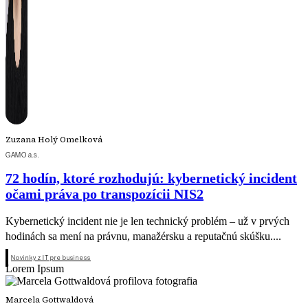
Zuzana Holý Omelková
GAMO a.s.
72 hodín, ktoré rozhodujú: kybernetický incident
očami práva po transpozícii NIS2
Kybernetický incident nie je len technický problém – už v prvých
hodinách sa mení na právnu, manažérsku a reputačnú skúšku....
Novinky z IT pre business
Lorem Ipsum
Marcela Gottwaldová