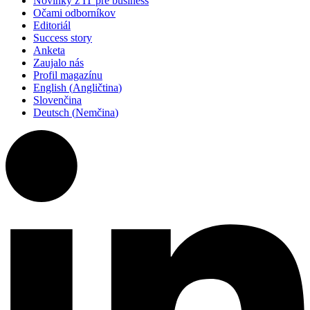
Novinky z IT pre business
Očami odborníkov
Editoriál
Success story
Anketa
Zaujalo nás
Profil magazínu
English
(
Angličtina
)
Slovenčina
Deutsch
(
Nemčina
)