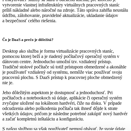
vytvorenie vlastnej infraštruktúry virtuálnych pracovných staníc
príliš nákladné alebo náročné na zdroje. Táto správa zahŕňa neustálu
údržbu, zálohovanie, pravidelné aktualizácie, ukladanie údajov
a bezpečnosť celého riešenia.
Čo je DaaS a prečo je dôležitá?
Desktop ako služba je forma virtualizácie pracovných staníc,
pomocou ktorej beží a je riadený počítačový operačný systém v
dátovom centre. Jednoducho umožní tzv. vzdialený prístup.
Tradičné stolové počítače sú totiž prístupom obmedzené a akonáhle
je používateľ vzdialený od systému, nemôže viac používať svoju
pracovnú plochu. S DaaS prístup k pracovnej ploche obmedzený
nie je.
Jeho dôležitým aspektom je dostupnosť a jednoduchosť. Pri
počítačoch a notebookoch sú údaje, aplikácie či operačný systém
zvyčajne uložené na lokálnom hardvéri, čiže na disku. V prípade
odcudzenia alebo poškodenia počítača tak ihneď dôjde k strate
všetkých údajov, pričom je následne potrebné zakúpiť nový hardvér
a začať kompletnú inštaláciu a konfiguráciu.
S našou službou sa však používateľ nemusí obávať, že svoje údaje