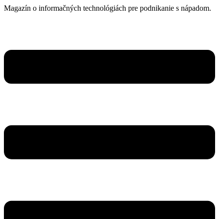
Prejsť
Magazín o informačných technológiách pre podnikanie s nápadom.
na
obsah