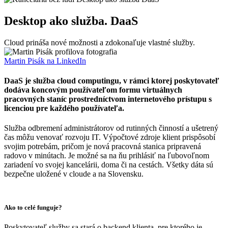
Desktop ako služba. DaaS
Cloud prináša nové možnosti a zdokonaľuje vlastné služby.
Martin Pisák na LinkedIn
DaaS je služba cloud computingu, v rámci ktorej poskytovateľ
dodáva koncovým používateľom formu virtuálnych
pracovných staníc prostredníctvom internetového prístupu s
licenciou pre každého používateľa.
Služba odbremení administrátorov od rutinných činností a ušetrený
čas môžu venovať rozvoju IT. Výpočtové zdroje klient prispôsobí
svojim potrebám, pričom je nová pracovná stanica pripravená
radovo v minútach. Je možné sa na ňu prihlásiť na ľubovoľnom
zariadení vo svojej kancelárii, doma či na cestách. Všetky dáta sú
bezpečne uložené v cloude a na Slovensku.
Ako to celé funguje?
Poskytovateľ služby sa stará o backend klienta, pre ktorého je