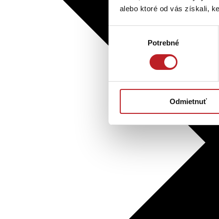
alebo ktoré od vás získali, ke
Výber
Potrebné
súhlasu
Odmietnuť