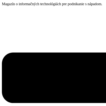
Prejsť
Magazín o informačných technológiách pre podnikanie s nápadom.
na
obsah