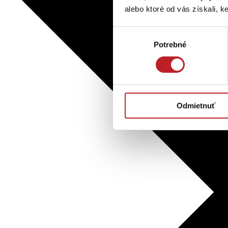
alebo ktoré od vás získali, ke
Výber
Potrebné
súhlasu
Odmietnuť