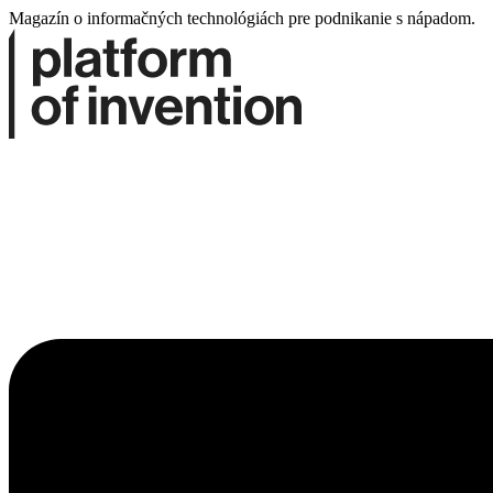
Prejsť
Magazín o informačných technológiách pre podnikanie s nápadom.
na
obsah