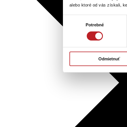
alebo ktoré od vás získali, ke
Výber
Potrebné
súhlasu
Odmietnuť