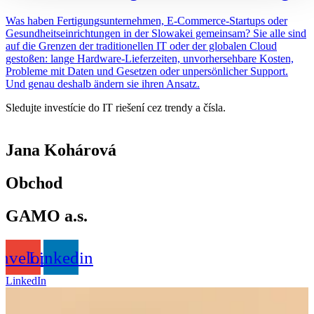
Was haben Fertigungsunternehmen, E-Commerce-Startups oder
Gesundheitseinrichtungen in der Slowakei gemeinsam? Sie alle sind
auf die Grenzen der traditionellen IT oder der globalen Cloud
gestoßen: lange Hardware-Lieferzeiten, unvorhersehbare Kosten,
Probleme mit Daten und Gesetzen oder unpersönlicher Support.
Und genau deshalb ändern sie ihren Ansatz.
Sledujte investície do IT riešení cez trendy a čísla.
Jana Kohárová
Obchod
GAMO a.s.
nvelope
Linkedin
LinkedIn