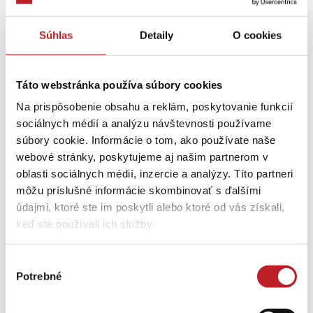
Súhlas
Detaily
O cookies
Táto webstránka používa súbory cookies
Na prispôsobenie obsahu a reklám, poskytovanie funkcií
sociálnych médií a analýzu návštevnosti používame
súbory cookie. Informácie o tom, ako používate naše
webové stránky, poskytujeme aj našim partnerom v
oblasti sociálnych médií, inzercie a analýzy. Títo partneri
môžu príslušné informácie skombinovať s ďalšími
údajmi, ktoré ste im poskytli alebo ktoré od vás získali,
keď ste používali ich služby.
Výber
Potrebné
súhlasu