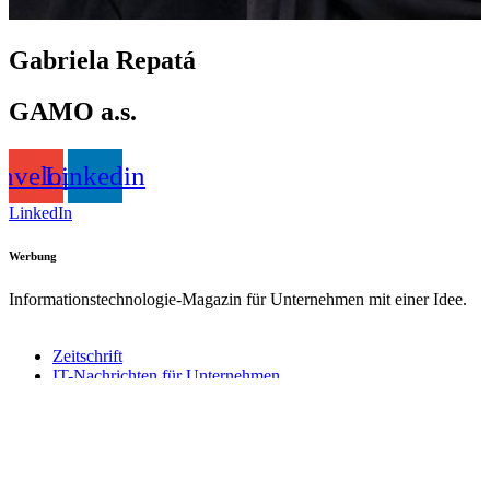
Gabriela Repatá
GAMO a.s.
nvelope
Linkedin
LinkedIn
Werbung
Informationstechnologie-Magazin für Unternehmen mit einer Idee.
Zeitschrift
IT-Nachrichten für Unternehmen
Mit den Augen der Experten
Redaktion
Erfolgsgeschichte
Umfrage
Wir waren fasziniert