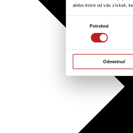
alebo ktoré od vás získali, ke
Výber
Potrebné
súhlasu
Odmietnuť